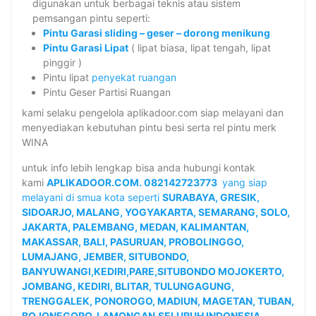
digunakan untuk berbagai teknis atau sistem
pemsangan pintu seperti:
Pintu Garasi sliding – geser – dorong menikung
Pintu Garasi Lipat
( lipat biasa, lipat tengah, lipat
pinggir )
Pintu lipat
penyekat ruangan
Pintu Geser Partisi Ruangan
kami selaku pengelola aplikadoor.com siap melayani dan
menyediakan kebutuhan pintu besi serta rel pintu merk
WINA
untuk info lebih lengkap bisa anda hubungi
kontak
kami
APLIKADOOR.COM. 082142723773
yang siap
melayani di smua kota seperti
SURABAYA, GRESIK,
SIDOARJO, MALANG, YOGYAKARTA, SEMARANG, SOLO,
JAKARTA, PALEMBANG, MEDAN, KALIMANTAN,
MAK
ASSAR, BALI,
PASURUAN, PROBOLINGGO,
LUMAJANG, JEMBER, SITUBONDO,
BANYUWANGI,KEDIRI,PARE,SITUBONDO MOJOKERTO,
JOMBANG, KEDIRI, BLITAR, TULUNGAGUNG,
TRENGGALEK, PONOROGO, MADIUN, MAGETAN, TUBAN,
BOJONEGORO, LAMONGAN,SELURUH INDONESIA