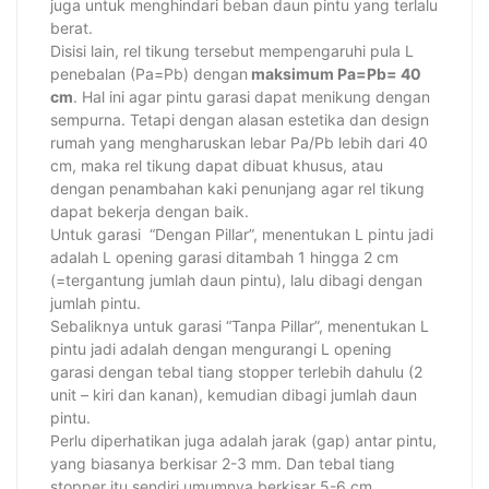
juga untuk menghindari beban daun pintu yang terlalu
berat.
Disisi lain, rel tikung tersebut mempengaruhi pula L
penebalan (Pa=Pb) dengan
maksimum Pa=Pb= 40
cm
. Hal ini agar pintu garasi dapat menikung dengan
sempurna. Tetapi dengan alasan estetika dan design
rumah yang mengharuskan lebar Pa/Pb lebih dari 40
cm, maka rel tikung dapat dibuat khusus, atau
dengan penambahan kaki penunjang agar rel tikung
dapat bekerja dengan baik.
Untuk garasi “Dengan Pillar”, menentukan L pintu jadi
adalah L opening garasi ditambah 1 hingga 2 cm
(=tergantung jumlah daun pintu), lalu dibagi dengan
jumlah pintu.
Sebaliknya untuk garasi “Tanpa Pillar”, menentukan L
pintu jadi adalah dengan mengurangi L opening
garasi dengan tebal tiang stopper terlebih dahulu (2
unit – kiri dan kanan), kemudian dibagi jumlah daun
pintu.
Perlu diperhatikan juga adalah jarak (gap) antar pintu,
yang biasanya berkisar 2-3 mm. Dan tebal tiang
stopper itu sendiri umumnya berkisar 5-6 cm.