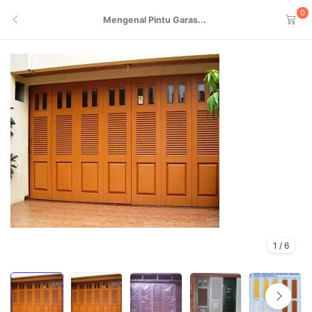
0
Mengenal Pintu Garas...
1
/
6