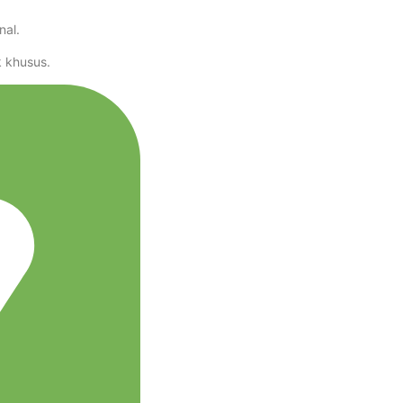
nal.
 khusus.