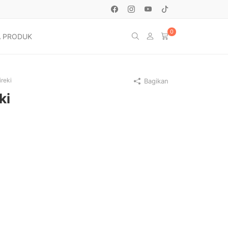
0
 PRODUK
ireki
Bagikan
ki