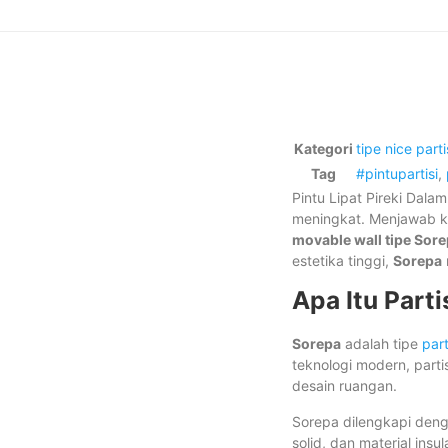
Kategori
tipe nice parti
Tag
#pintupartisi
,
Pintu Lipat Pireki Dala
meningkat. Menjawab k
movable wall tipe Sor
estetika tinggi,
Sorepa
Apa Itu Parti
Sorepa
adalah tipe
part
teknologi modern, par
desain ruangan.
Sorepa dilengkapi den
solid, dan material insu