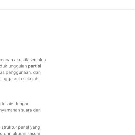
yamanan akustik semakin
oduk unggulan
partisi
itas penggunaan, dan
hingga aula sekolah.
Didesain dengan
enyamanan suara dan
, struktur panel yang
ing dan ukuran sesuai