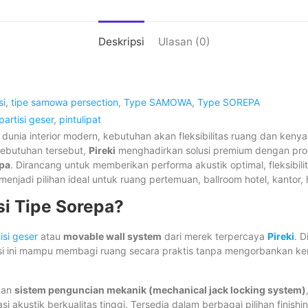
Deskripsi
Ulasan (0)
si
,
tipe samowa persection
,
Type SAMOWA
,
Type SOREPA
partisi geser
,
pintulipat
m dunia interior modern, kebutuhan akan fleksibilitas ruang dan ken
ebutuhan tersebut,
Pireki
menghadirkan solusi premium dengan pr
epa
. Dirancang untuk memberikan performa akustik optimal, fleksibil
menjadi pilihan ideal untuk ruang pertemuan, ballroom hotel, kantor, 
si Tipe Sorepa?
isi geser
atau
movable wall system
dari merek terpercaya
Pireki
. 
tisi ini mampu membagi ruang secara praktis tanpa mengorbankan k
gan
sistem penguncian mekanik (mechanical jack locking system)
lasi akustik berkualitas tinggi. Tersedia dalam berbagai pilihan finish