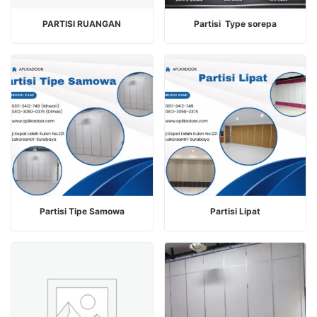
BACA SELENGKAPNYA
BACA SELENGKAPNYA
Partisi Tipe Samowa
Partisi Lipat
BACA SELENGKAPNYA
BACA SELENGKAPNYA
Pintu Lipat Pireki
Partisi Lipat