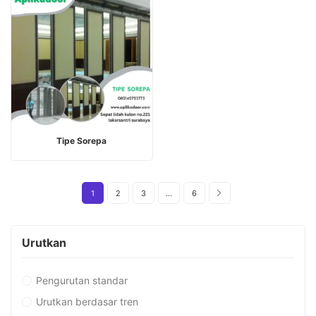
BACA SELENGKAPNYA
Tipe Sorepa
1
2
3
…
6
Urutkan
Pengurutan standar
Urutkan berdasar tren
Urutkan berdasar rata-rata rating
Urutkan menurut yang terbaru
Urutkan dari termurah
Urutkan dari termahal