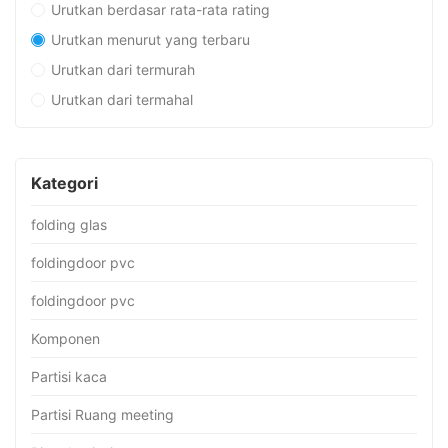
Kategori
folding glas
foldingdoor pvc
foldingdoor pvc
Komponen
Partisi kaca
Partisi Ruang meeting
Pintu besi wina
Pintu Garasi
pintu lipat pvc
pintu sliding