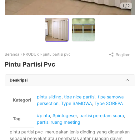
1
/
2
Beranda
»
PRODUK
»
pintu partisi pvc
Bagikan
Pintu Partisi Pvc
Deskripsi
pintu sliding
,
tipe nice partisi
,
tipe samowa
Kategori
persection
,
Type SAMOWA
,
Type SOREPA
#pintu
,
#pintugeser
,
partisi peredam suara
,
Tag
partisi ruang meeting
pintu partisi pvc merupakan jenis dinding yang digunakan
sebagai penyekat atau pembatas antar ruangan dalam