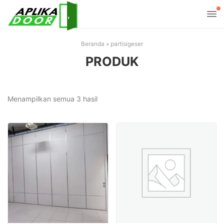
Beranda
»
partisigeser
PRODUK
Diurutkan
Menampilkan semua 3 hasil
menurut
yang
terbaru