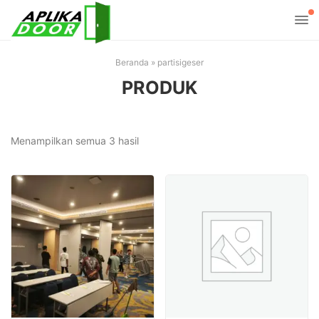
Beranda
»
partisigeser
PRODUK
Diurutkan
Menampilkan semua 3 hasil
menurut
harga:
rendah
ke
tinggi