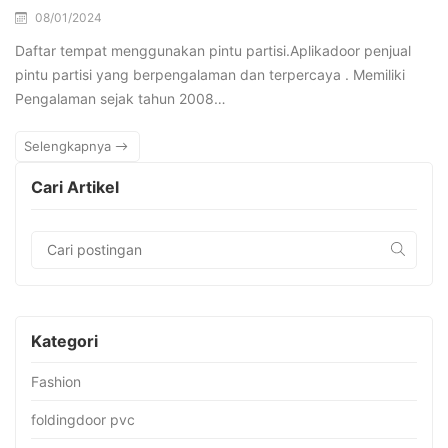
08/01/2024
Daftar tempat menggunakan pintu partisi.Aplikadoor penjual
pintu partisi yang berpengalaman dan terpercaya . Memiliki
Pengalaman sejak tahun 2008…
Selengkapnya
Cari Artikel
Kategori
Fashion
foldingdoor pvc