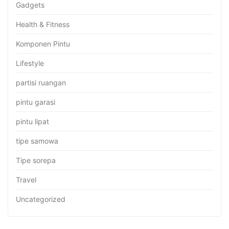
Gadgets
Health & Fitness
Komponen Pintu
Lifestyle
partisi ruangan
pintu garasi
pintu lipat
tipe samowa
Tipe sorepa
Travel
Uncategorized