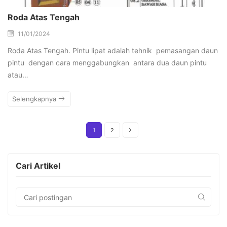
Roda Atas Tengah
11/01/2024
Roda Atas Tengah. Pintu lipat adalah tehnik pemasangan daun
pintu dengan cara menggabungkan antara dua daun pintu
atau…
Selengkapnya
1
2
Cari Artikel