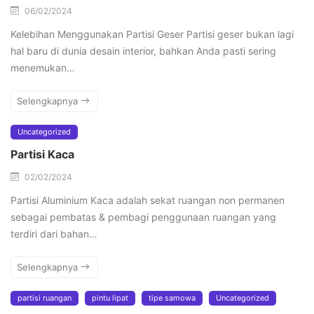
06/02/2024
Kelebihan Menggunakan Partisi Geser Partisi geser bukan lagi
hal baru di dunia desain interior, bahkan Anda pasti sering
menemukan…
Selengkapnya
Uncategorized
Partisi Kaca
02/02/2024
Partisi Aluminium Kaca adalah sekat ruangan non permanen
sebagai pembatas & pembagi penggunaan ruangan yang
terdiri dari bahan…
Selengkapnya
partisi ruangan
pintu lipat
tipe samowa
Uncategorized