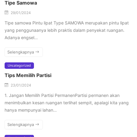
Tipe Samowa
29/01/2024
Tipe samowa Pintu lipat Type SAMOWA merupakan pintu lipat
yang penggunaanya lebih praktis dalam penyekat ruangan.
Adanya engsel…
Selengkapnya
Uncategorized
Tips Memilih Partisi
23/01/2024
1. Jangan Memilih Partisi PermanenPartisi permanen akan
menimbulkan kesan ruangan terlihat sempit, apalagi kita yang
hanya mempunyai lahan…
Selengkapnya