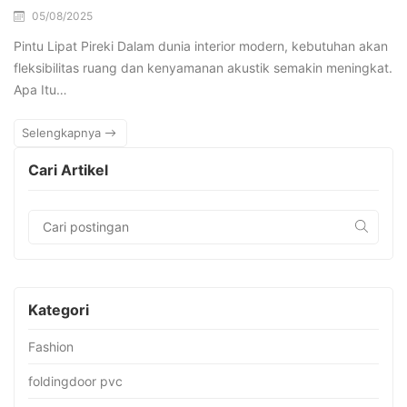
05/08/2025
Pintu Lipat Pireki Dalam dunia interior modern, kebutuhan akan
fleksibilitas ruang dan kenyamanan akustik semakin meningkat.
Apa Itu…
Selengkapnya
Cari Artikel
Kategori
Fashion
foldingdoor pvc