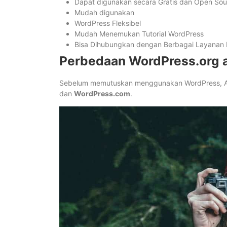
Dapat digunakan secara Gratis dan Open Sou
Mudah digunakan
WordPress Fleksibel
Mudah Menemukan Tutorial WordPress
Bisa Dihubungkan dengan Berbagai Layanan 
Perbedaan WordPress.org 
Sebelum memutuskan menggunakan WordPress, An
dan
WordPress.com
.