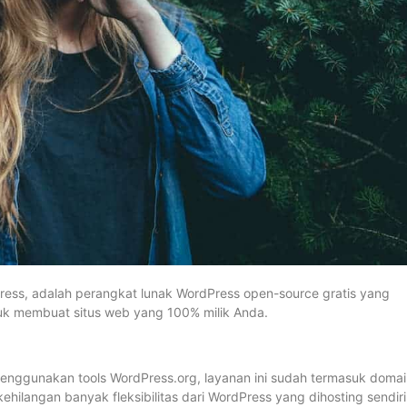
Press, adalah perangkat lunak WordPress open-source gratis yang
ntuk membuat situs web yang 100% milik Anda.
enggunakan tools WordPress.org, layanan ini sudah termasuk domai
hilangan banyak fleksibilitas dari WordPress yang dihosting sendiri