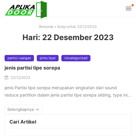
Beranda
»
Arsip untuk 22/12/2023
Hari:
22 Desember 2023
partisi ruangan
pintu lipat
Uncategorized
jenis partisi tipe sorepa
22/12/2023
jenis Partisi tipe sorepa merupakan singkatan dari sound
reduce partition dalam jenis partisi tipe sorepa sliding, type ini…
Selengkapnya
Cari Artikel