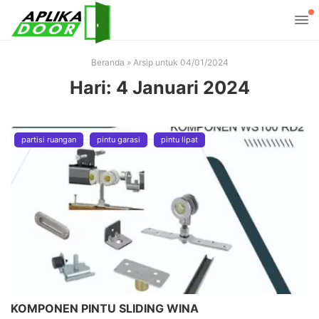
Beranda
»
Arsip untuk 04/01/2024
Hari:
4 Januari 2024
partisi ruangan
pintu garasi
pintu lipat
KOMPONEN PINTU SLIDING WINA