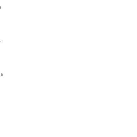
s
ni
di