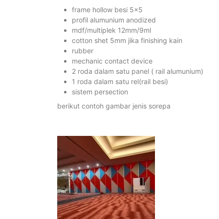
frame hollow besi 5×5
profil alumunium anodized
mdf/multiplek 12mm/9ml
cotton shet 5mm jika finishing kain
rubber
mechanic contact device
2 roda dalam satu panel ( rail alumunium)
1 roda dalam satu rel(rail besi)
sistem persection
berikut contoh gambar jenis sorepa