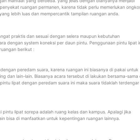
an manfaat yang berbeda. yang jelas dengan bianyanya menjadi
penyekat ruangan permanen, karena tidak perlu memerlukan ongko
yang lebih luas dan mempercantik tampilan ruangan anda.
i sangat praktis dan sesuai dengan selera maupun kebutuhan
ara dengan system koneksi per daun pintu. Penggunaan pintu lipat i
uangan berikut :
t dengan peredam suara, karena ruangan ini biasanya di pakai untuk
ing dan lain-lain. Biasanya acara tersebut di lakukan bersama-sama 
ntu lipat dengan peredam suara ini maka suara tidaklah terdengar
 pintu lipat sorepa adalah ruang kelas dan kampus. Apalagi jika
in bisa di manfaatkan untuk kepentingan ruangan lainnya.