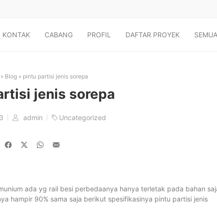
KONTAK
CABANG
PROFIL
DAFTAR PROYEK
SEMUA
»
Blog
»
pintu partisi jenis sorepa
artisi jenis sorepa
23
admin
Uncategorized
lumunium ada yg rail besi perbedaanya hanya terletak pada bahan saj
ya hampir 90% sama saja berikut spesifikasinya pintu partisi jenis