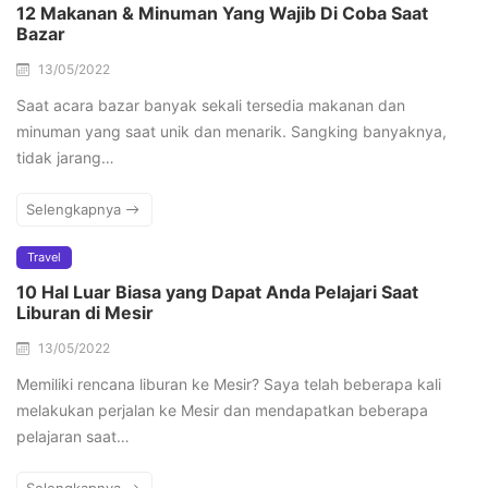
12 Makanan & Minuman Yang Wajib Di Coba Saat
Bazar
13/05/2022
Saat acara bazar banyak sekali tersedia makanan dan
minuman yang saat unik dan menarik. Sangking banyaknya,
tidak jarang…
Selengkapnya
Travel
10 Hal Luar Biasa yang Dapat Anda Pelajari Saat
Liburan di Mesir
13/05/2022
Memiliki rencana liburan ke Mesir? Saya telah beberapa kali
melakukan perjalan ke Mesir dan mendapatkan beberapa
pelajaran saat…