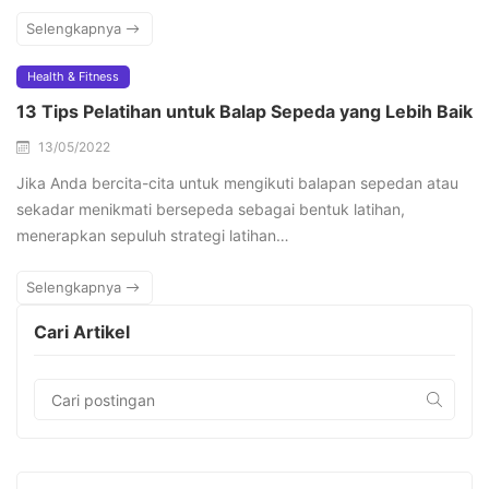
Selengkapnya
Health & Fitness
13 Tips Pelatihan untuk Balap Sepeda yang Lebih Baik
13/05/2022
Jika Anda bercita-cita untuk mengikuti balapan sepedan atau
sekadar menikmati bersepeda sebagai bentuk latihan,
menerapkan sepuluh strategi latihan…
Selengkapnya
Cari Artikel