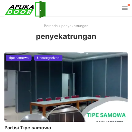
Beranda
»
penyekatrungan
penyekatrungan
tipe samowa
Uncategorized
Partisi Tipe samowa