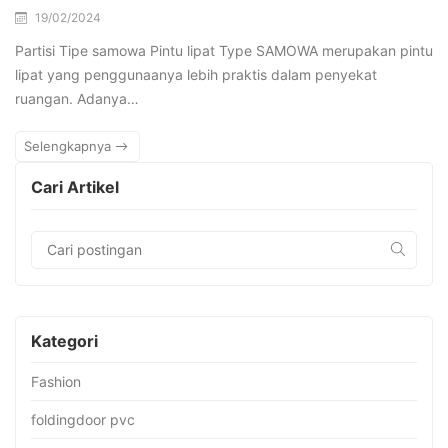
19/02/2024
Partisi Tipe samowa Pintu lipat Type SAMOWA merupakan pintu
lipat yang penggunaanya lebih praktis dalam penyekat
ruangan. Adanya…
Selengkapnya
Cari Artikel
Kategori
Fashion
foldingdoor pvc