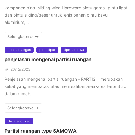
komponen pintu sliding wina Hardware pintu garasi, pintu lipat,
dan pintu sliding/geser untuk jenis bahan pintu kayu,
aluminium,…
Selengkapnya
partisi ruangan
pintu lipat
tipe samowa
penjelasan mengenai partisi ruangan
20/12/2023
Penjelasan mengenai partisi ruangan - PARTISI merupakan
sekat yang membatasi atau memisahkan area-area tertentu di
dalam rumah.…
Selengkapnya
Uncategorized
Partisi ruangan type SAMOWA