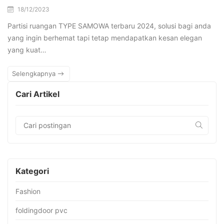
18/12/2023
Partisi ruangan TYPE SAMOWA terbaru 2024, solusi bagi anda
yang ingin berhemat tapi tetap mendapatkan kesan elegan
yang kuat…
Selengkapnya
Cari Artikel
Kategori
Fashion
foldingdoor pvc